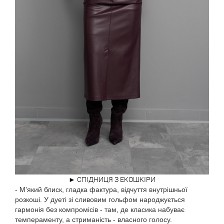
► СПІДНИЦЯ З ЕКОШКІРИ
- М’який блиск, гладка фактура, відчуття внутрішньої
розкоші. У дуеті зі сливовим гольфом народжується
гармонія без компромісів - там, де класика набуває
темпераменту, а стриманість - власного голосу.