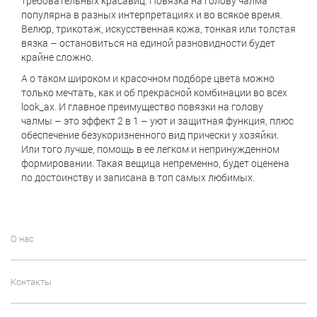
требовательных красавиц. Повязка на голову чалма
популярна в разных интерпретациях и во всякое время.
Велюр, трикотаж, искусственная кожа, тонкая или толстая
вязка – остановиться на единой разновидности будет
крайне сложно.
А о таком широком и красочном подборе цвета можно
только мечтать, как и об прекрасной комбинации во всех
look_ах. И главное преимущество повязки на голову
чалмы – это эффект 2 в 1 – уют и защитная функция, плюс
обеспечение безукоризненного вид прически у хозяйки.
Или того лучше, помощь в ее легком и непринужденном
формировании. Такая вещица непременно, будет оценена
по достоинству и записана в топ самых любимых.
О нас
Контакты