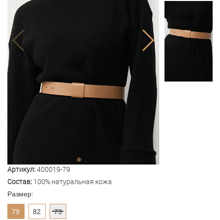
Артикул:
400019-79
Состав:
100% натуральная кожа
Размер:
79
82
73