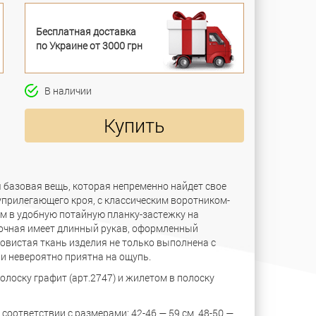
Бесплатная доставка
по Украине от 3000 грн
В наличии
Купить
 базовая вещь, которая непременно найдет свое
уприлегающего кроя, с классическим воротником-
м в удобную потайную планку-застежку на
лочная имеет длинный рукав, оформленный
овистая ткань изделия не только выполнена с
и невероятно приятна на ощупь.
лоску графит (арт.2747) и жилетом в полоску
соответствии с размерами: 42-46 — 59 см, 48-50 —