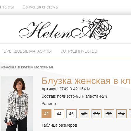
нтакты
Бонусная система
БРЕНДОВЫЕ МАГАЗИНЫ
СОТРУДНИЧЕСТВО
 женская в клетку молочная
Блузка женская в к
Артикул:
2749-0-42-164-M
Состав:
полиэстр-98%, эластан-2%
Размер:
42
44
46
48
50
52
54
Таблица размеров