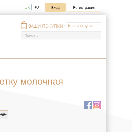
UK
RU
Вход
Регистрация
ВАШИ ПОКУПКИ
Корзина пуста
летку молочная
56