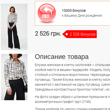
10000 бонусов
к Вашему Дню рождения.
2 526 грн.
2 526 бонусов
Описание товара
Блузка женская в клетку молочная – стильная
особое место в вашем гардеробе. Модель пол
стойкой и отложным воротником, переходящи
пуговицы. Также блузка женская в клетку мо
манжетой с застежкой на одну пуговицу. Шелк
трендовым контрастным принтом "клетка", но 
На фото создан образ с штанами прямыми в по
асимметричным графит (арт.2746).
Длина изделия по центру спинки изменяется в 