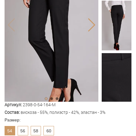
Артикул:
2398-0-54-164-M
Состав:
вискоза - 55%, полиэстр - 42%, эластан - 3%
Размер:
54
56
58
60