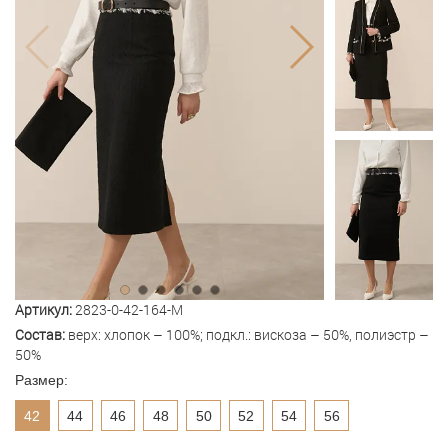
Артикул:
2823-0-42-164-M
Состав:
верх: хлопок – 100%; подкл.: вискоза – 50%, полиэстр –
50%
Размер:
42
44
46
48
50
52
54
56