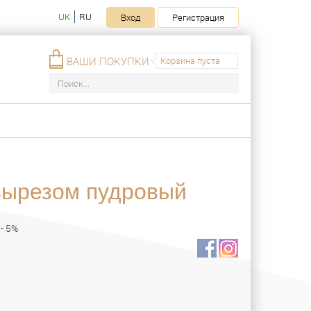
UK
RU
Вход
Регистрация
ВАШИ ПОКУПКИ
Корзина пуста
вырезом пудровый
- 5%