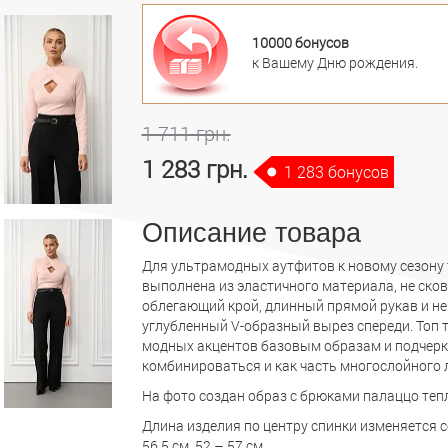
10000 бонусов
к Вашему Дню рождения.
1 711 грн.
1 283 грн.
1 283 бонусов
Описание товара
Для ультрамодных аутфитов к новому сезону
выполнена из эластичного материала, не ск
облегающий крой, длинный прямой рукав и не
углубленный V-образный вырез спереди. Топ
модных акцентов базовым образам и подчеркн
комбинироваться и как часть многослойного л
На фото создан образ с брюками палаццо теп
Длина изделия по центру спинки изменяется со
56,5 см, 52 – 57 см.