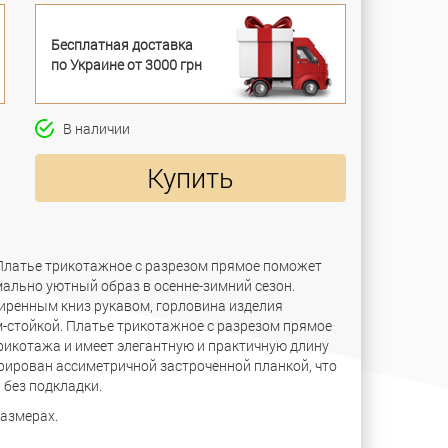
Бесплатная доставка
по Украине от 3000 грн
В наличии
Купить
 Платье трикотажное с разрезом прямое поможет
ально уютный образ в осенне-зимний сезон.
иренным книз рукавом, горловина изделия
стойкой. Платье трикотажное с разрезом прямое
рикотажа и имеет элегантную и практичную длину
орирован ассиметричной застроченной планкой, что
 без подкладки.
размерах.