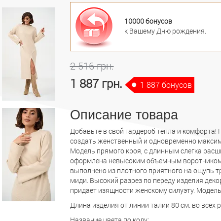
10000 бонусов
к Вашему Дню рождения.
2 516 грн.
1 887 грн.
1 887 бонусов
Описание товара
Добавьте в свой гардероб тепла и комфорта!
создать женственный и одновременно максим
Модель прямого кроя, с длинным слегка расш
оформлена невысоким объемным воротником-
выполнено из плотного приятного на ощупь т
миди. Высокий разрез по переду изделия дек
придает изящности женскому силуэту. Модель
Длина изделия от линии талии 80 см. во всех 
Название цвета по коду: