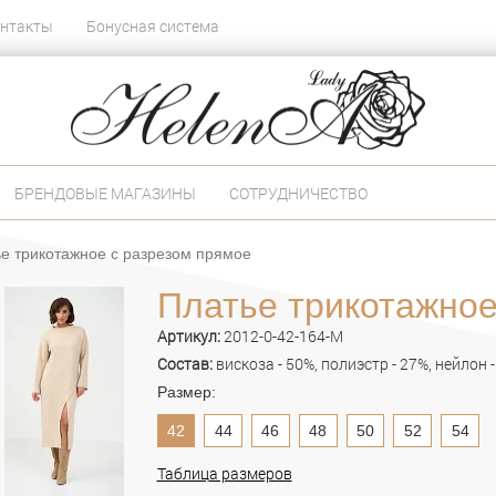
нтакты
Бонусная система
БРЕНДОВЫЕ МАГАЗИНЫ
СОТРУДНИЧЕСТВО
е трикотажное с разрезом прямое
Платье трикотажное
Артикул:
2012-0-42-164-M
Состав:
вискоза - 50%, полиэстр - 27%, нейлон -
Размер:
42
44
46
48
50
52
54
Таблица размеров