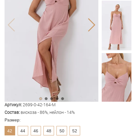
Артикул:
2699-0-42-164-M
Состав:
вискоза - 86%, нейлон - 14%
Размер:
42
44
46
48
50
52