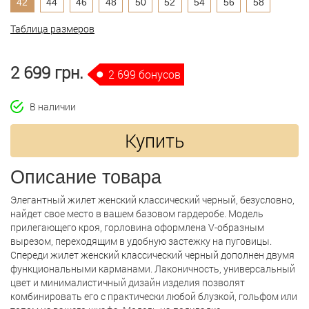
42
44
46
48
50
52
54
56
58
Таблица размеров
2 699 грн.
2 699 бонусов
В наличии
Купить
Описание товара
Элегантный жилет женский классический черный, безусловно,
найдет свое место в вашем базовом гардеробе. Модель
прилегающего кроя, горловина оформлена V-образным
вырезом, переходящим в удобную застежку на пуговицы.
Спереди жилет женский классический черный дополнен двумя
функциональными карманами. Лаконичность, универсальный
цвет и минималистичный дизайн изделия позволят
комбинировать его с практически любой блузкой, гольфом или