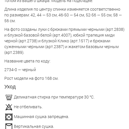
топом из вашего шкафа. Модель на подкладке.
Длина изделия по центру спинки изменяется соответственно
по размерам: 42, 44 — 53 см, 46-50 — 54 см, 52-56 — 55 см, 58 —
56 см.
На фото созданы луки с брюками прямыми черными (арт.2838)
и блузкой базовой белой (арт.4007), юбкой трапеция миди
черной (арт.2738) и блузкой Клико (арт.1517) и брюками
суженными черными (арт.2387) и жакетом базовым черным
(арт.2389).
Название цвета по коду:
2734-0 — черный
Рост модели на фото 168 см.
Уход
Деликатная стирка при температуре 30 °С.
Не отбеливать.
Машинная сушка запрещена.
Вертикальная сушка.