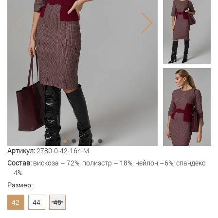
Артикул:
2780-0-42-164-M
Состав:
вискоза – 72%, полиэстр – 18%, нейлон –6%, спандекс
– 4%
Размер:
42
44
46