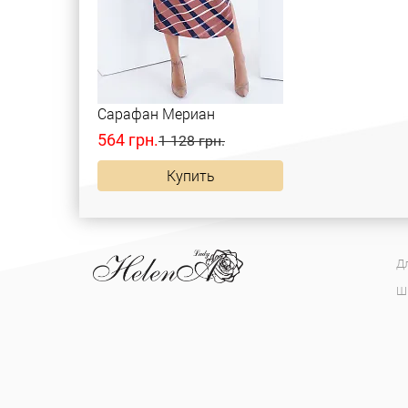
Сарафан Мериан
564 грн.
1 128 грн.
Купить
Д
Ш