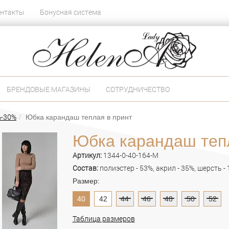
нтакты
Бонусная система
БРЕНДОВЫЕ МАГАЗИНЫ
СОТРУДНИЧЕСТВО
%-30%
Юбка карандаш теплая в принт
Юбка карандаш тепл
Артикул:
1344-0-40-164-M
Состав:
полиэстер - 53%, акрил - 35%, шерсть -
Размер:
40
42
44
46
48
50
52
Таблица размеров