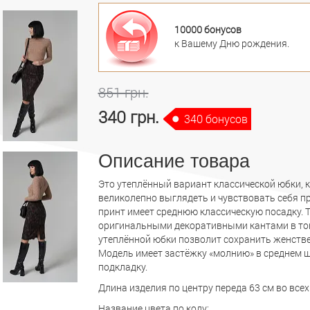
10000 бонусов
к Вашему Дню рождения.
851 грн.
340 грн.
340 бонусов
Описание товара
Это утеплённый вариант классической юбки, 
великолепно выглядеть и чувствовать себя п
принт имеет среднюю классическую посадку. Т
оригинальными декоративными кантами в тон
утеплённой юбки позволит сохранить женств
Модель имеет застёжку «молнию» в среднем шв
подкладку.
Длина изделия по центру переда 63 см во всех
Название цвета по коду: