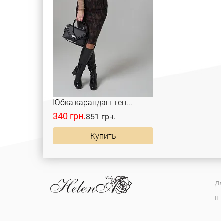
Юбка карандаш теп...
340 грн.
851 грн.
Купить
Д
Ш