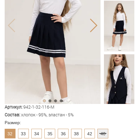
Артикул:
942-1-32-116-M
Состав:
хлопок - 95%, эластан - 5%
Размер:
32
33
34
35
36
38
42
40