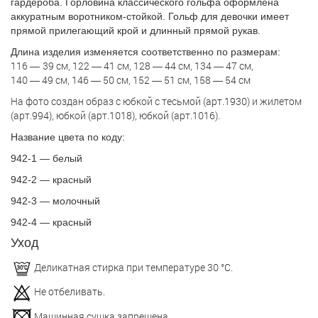
гардероба. Горловина классического гольфа оформлена
аккуратным воротником-стойкой. Гольф для девочки имеет
прямой прилегающий крой и длинный прямой рукав.
Длина изделия изменяется соответственно по размерам:
116
39 см, 122
41 см, 128
44 см, 134
47 см,
—
—
—
—
140
49 см, 146
50 см, 152
51 см, 158
54 см
—
—
—
—
На фото создан образ с юбкой с тесьмой (арт.1930) и жилетом
(арт.994), юбкой (арт.1018), юбкой (арт.1016).
Название цвета по коду:
942-1
—
белый
942-2
—
красный
942-3
—
молочный
942-4
—
красный
Уход
Деликатная стирка при температуре 30 °С.
Не отбеливать.
Машинная сушка запрещена.