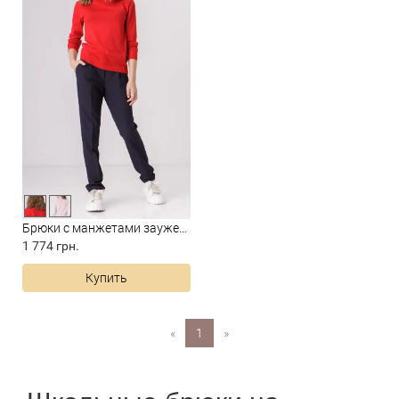
Брюки с манжетами зауженные
1 774 грн.
Купить
«
1
»