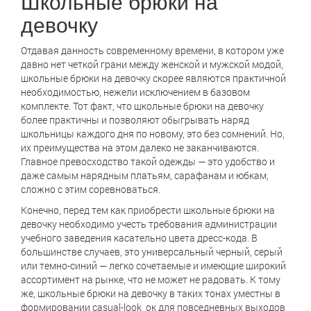
Школьные брюки на
девочку
Отдавая данность современному времени, в котором уже
давно нет четкой грани между женской и мужской модой,
школьные брюки на девочку скорее являются практичной
необходимостью, нежели исключением в базовом
комплекте. Тот факт, что школьные брюки на девочку
более практичны и позволяют обыгрывать наряд
школьницы каждого дня по новому, это без сомнений. Но,
их преимущества на этом далеко не заканчиваются.
Главное превосходство такой одежды — это удобство и
даже самым нарядным платьям, сарафанам и юбкам,
сложно с этим соревноваться.
Конечно, перед тем как приобрести школьные брюки на
девочку необходимо учесть требования администрации
учебного заведения касательно цвета дресс-кода. В
большинстве случаев, это универсальный черный, серый
или темно-синий — легко сочетаемые и имеющие широкий
ассортимент на рынке, что не может не радовать. К тому
же, школьные брюки на девочку в таких тонах уместны в
формировании casual-look_ок для повседневных выходов