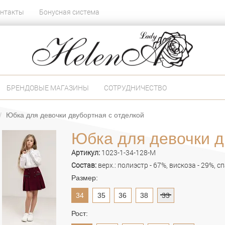
нтакты
Бонусная система
БРЕНДОВЫЕ МАГАЗИНЫ
СОТРУДНИЧЕСТВО
Юбка для девочки двубортная с отделкой
Юбка для девочки д
Артикул:
1023-1-34-128-M
Состав:
верх.: полиэстр - 67%, вискоза - 29%, с
Размер:
34
35
36
38
33
Рост: