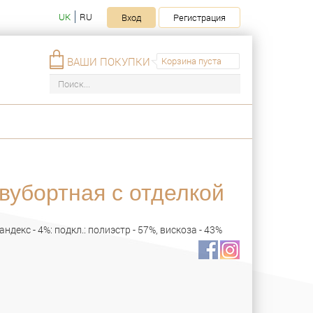
UK
RU
Вход
Регистрация
ВАШИ ПОКУПКИ
Корзина пуста
вубортная с отделкой
пандекс - 4%: подкл.: полиэстр - 57%, вискоза - 43%