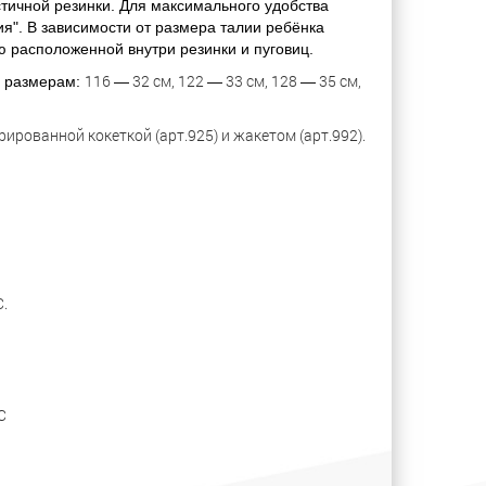
стичной резинки. Для максимального удобства
я". В зависимости от размера талии ребёнка
 расположенной внутри резинки и пуговиц.
116
32 см, 122
33 см, 128
35 см,
о размерам:
—
—
—
рированной кокеткой (арт.925) и жакетом (арт.992).
.
С