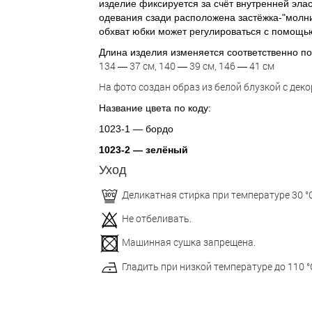
изделие фиксируется за счёт внутренней эла
одевания сзади расположена застёжка-"молни
обхват юбки может регулироваться с помощью
Длина изделия изменяется соответственно п
134
37 см, 140
39 см, 146
41 см
—
—
—
На фото создан образ из белой блузкой с деко
Название цвета по коду:
1023-1 — бордо
1023-2
—
зелёный
Уход
Деликатная стирка при температуре 30 °С
Не отбеливать.
Машинная сушка запрещена.
Гладить при низкой температуре до 110 °