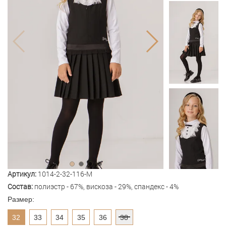
Артикул:
1014-2-32-116-M
Состав:
полиэстр - 67%, вискоза - 29%, спандекс - 4%
Размер:
32
33
34
35
36
38