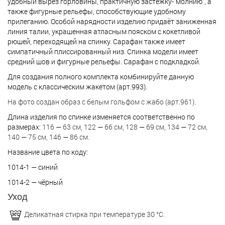
удобный вырез горловины, практичную застёжку-"молнию", а
также фигурные рельефы, способствующие удобному
прилеганию. Особой нарядности изделию придаёт заниженная
линия талии, украшенная атласным пояском с кокетливой
рюшей, переходящей на спинку. Сарафан также имеет
симпатичный плиссированный низ. Спинка модели имеет
средний шов и фигурные рельефы. Сарафан с подкладкой.
Для создания полного комплекта комбинируйте данную
модель с классическим жакетом (арт.993).
На фото создан образ с белым гольфом с жабо (арт.961).
Длина изделия по спинке изменяется соответственно по
размерах:
116
—
63 см, 122
—
66 см, 128
—
69 см, 134
—
72 см,
140
—
75 см, 146
—
86 см.
Название цвета по коду:
1014-1 — синий
1014-2 — чёрный
Уход
Деликатная стирка при температуре 30 °С.