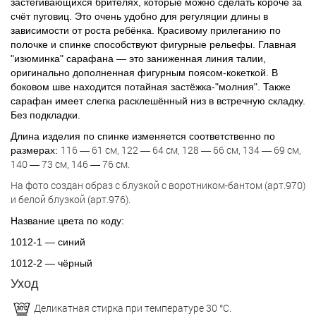
застёгивающихся брителях, которые можно сделать короче за
счёт пуговиц. Это очень удобно для регуляции длины в
зависимости от роста ребёнка. Красивому прилеганию по
полочке и спинке способствуют фигурные рельефы. Главная
"изюминка" сарафана — это заниженная линия талии,
оригинально дополненная фигурным поясом-кокеткой. В
боковом шве находится потайная застёжка-"молния". Также
сарафан имеет слегка расклешённый низ в встречную складку.
Без подкладки.
Длина изделия по спинке изменяется соответственно по
116
61 см, 122
64 см, 128
66 см, 134
69 см,
размерах:
—
—
—
—
140
73 см, 146
76 см.
—
—
На фото создан образ с блузкой с воротником-бантом (арт.970)
и белой блузкой (арт.976).
Название цвета по коду:
1012-1 — синий
1012-2 — чёрный
Уход
Деликатная стирка при температуре 30 °С.