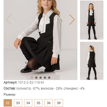
Артикул:
1012-2-32-116-M
Состав:
полиэстр - 67%, вискоза - 29%, спандекс - 4%
Размер:
32
33
34
35
36
38