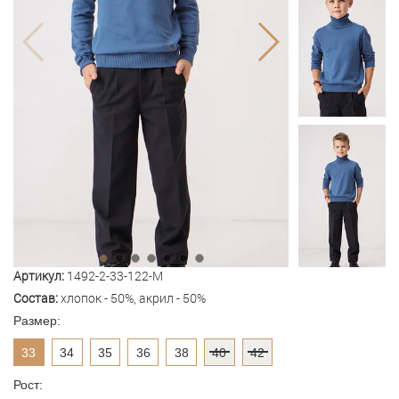
Артикул:
1492-2-33-122-M
Состав:
хлопок - 50%, акрил - 50%
Размер:
33
34
35
36
38
40
42
Рост: