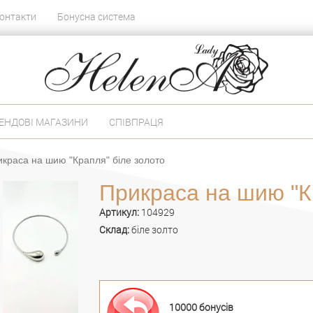
онтакти
Бонусна система
ЕНДОВІ МАГАЗИНИ
СПІВПРАЦЯ
краса на шию "Крапля" біле золото
Прикраса на шию "К
Артикул:
104929
Склад:
біле золто
10000 бонусів