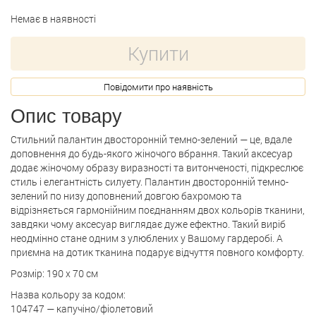
Немає в наявності
Купити
Повідомити про наявність
Опис товару
Стильний палантин двосторонній темно-зелений — це, вдале
доповнення до будь-якого жіночого вбрання. Такий аксесуар
додає жіночому образу виразності та витонченості, підкреслює
стиль і елегантність силуету. Палантин двосторонній темно-
зелений по низу доповнений довгою бахромою та
відрізняється гармонійним поєднанням двох кольорів тканини,
завдяки чому аксесуар виглядає дуже ефектно. Такий виріб
неодмінно стане одним з улюблених у Вашому гардеробі. А
приємна на дотик тканина подарує відчуття повного комфорту.
Розмір: 190 х 70 см
Назва кольору за кодом:
104747 — капучіно/фіолетовий