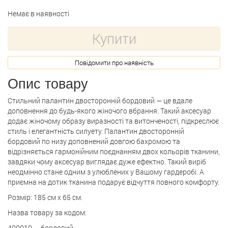
Немає в наявності
Купити
Повідомити про наявність
Опис товару
Стильний палантин двосторонній бордовий — це вдале
доповнення до будь-якого жіночого вбрання. Такий аксесуар
додає жіночому образу виразності та витонченості, підкреслює
стиль і елегантність силуету. Палантин двосторонній
бордовий по низу доповнений довгою бахромою та
відрізняється гармонійним поєднанням двох кольорів тканини,
завдяки чому аксесуар виглядає дуже ефектно. Такий виріб
неодмінно стане одним з улюблених у Вашому гардеробі. А
приємна на дотик тканина подарує відчуття повного комфорту.
Розмір: 185 см х 65 см.
Назва товару за кодом:
400010 — бордовий