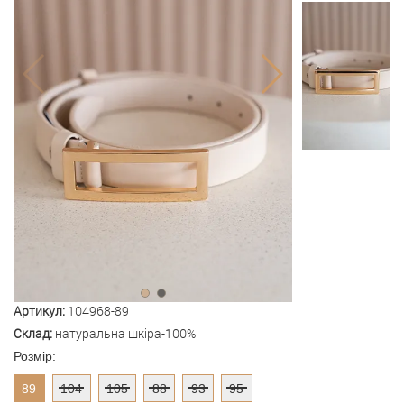
Артикул:
104968-89
Склад:
натуральна шкіра-100%
Розмір:
89
104
105
88
93
95