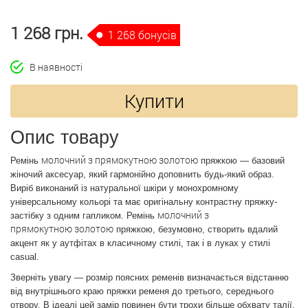
1 268 грн.
1 268 бонусів
В наявності
Купити
Опис товару
молочний з прямокутною золотою
Ремінь
пряжкою — базовий
жіночий аксесуар, який гармонійно доповнить будь-який образ.
Виріб виконаний із натуральної шкіри у монохромному
універсальному кольорі та має оригінальну контрастну пряжку-
молочний з
застібку з одним гапликом.
Ремінь
прямокутною золотою
пряжкою
, безумовно, створить вдалий
акцент як у аутфітах в класичному стилі, так і в луках у стилі
casual.
Зверніть увагу — розмір поясних ременів визначається відстанню
від внутрішнього краю пряжки ременя до третього, середнього
отвору. В ідеалі цей замір повинен бути трохи більше обхвату талії.