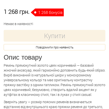
1 268 грн.
1 268 бонусів
Немає в наявності
Купити
Повідомити про наявність
Опис товару
Ремінь прямокутний золото цвях коричневий — базовий
жіночий аксесуар, який гармонійно доповнить будь-який образ.
Виріб виконаний із натуральної шкіри у монохромному
універсальному кольорі та має оригінальну контрастну
пряжку-застібку з одним гапликом. Ремінь прямокутний золото
цвях коричневий, безумовно, створить вдалий акцент як у
аутфітах в класичному стилі, так і в луках у стилі casual.
Зверніть увагу — розмір поясних ременів визначається
відстанню від внутрішнього краю пряжки ременя до третього,