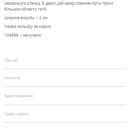
середнього отвору. В ідеалі цей замір повинен бути трохи
більшим обхвату талії.
Ширина виробу — 2 см.
Назва кольору за кодом:
104898 — капучино.
Про нас
Контакти
Ваші побажання
Графік роботи