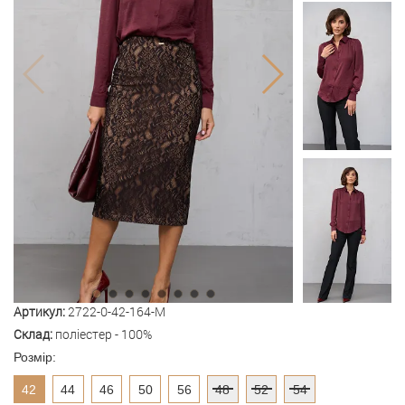
Артикул:
2722-0-42-164-M
Склад:
поліестер - 100%
Розмір:
42
44
46
50
56
48
52
54