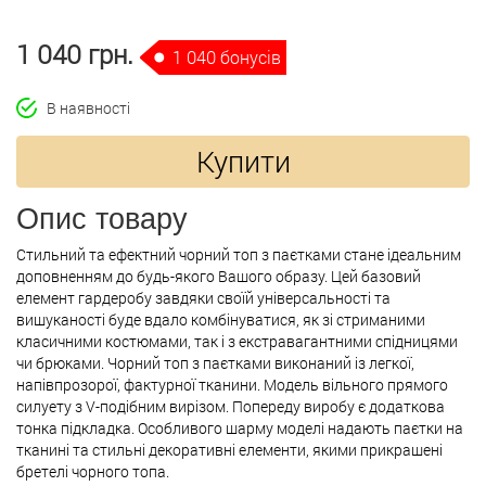
1 040 грн.
1 040 бонусів
В наявності
Купити
Опис товару
Стильний та ефектний чорний топ з паєтками стане ідеальним
доповненням до будь-якого Вашого образу. Цей базовий
елемент гардеробу завдяки своїй універсальності та
вишуканості буде вдало комбінуватися, як зі стриманими
класичними костюмами, так і з екстравагантними спідницями
чи брюками. Чорний топ з паєтками виконаний із легкої,
напівпрозорої, фактурної тканини. Модель вільного прямого
силуету з V-подібним вирізом. Попереду виробу є додаткова
тонка підкладка. Особливого шарму моделі надають паєтки на
тканині та стильні декоративні елементи, якими прикрашені
бретелі чорного топа.