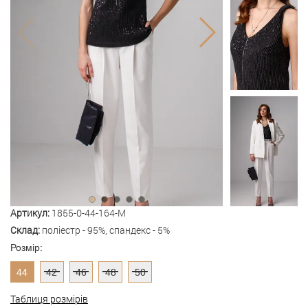
Артикул:
1855-0-44-164-M
Склад:
поліестр - 95%, спандекс - 5%
Розмір:
44
42
46
48
50
Таблиця розмірів