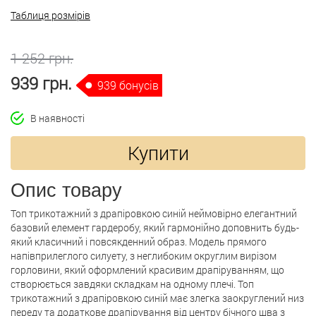
Таблиця розмірів
1 252 грн.
939 грн.
939 бонусів
В наявності
Купити
Опис товару
Топ трикотажний з драпіровкою синій неймовірно елегантний
базовий елемент гардеробу, який гармонійно доповнить будь-
який класичний і повсякденний образ. Модель прямого
напівприлеглого силуету, з неглибоким округлим вирізом
горловини, який оформлений красивим драпіруванням, що
створюється завдяки складкам на одному плечі. Топ
трикотажний з драпіровкою синій має злегка заокруглений низ
переду та додаткове драпірування від центру бічного шва з