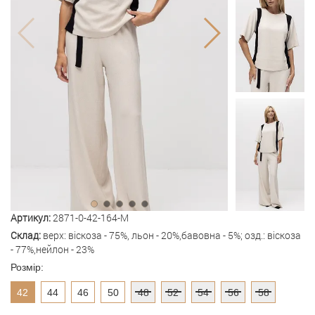
Артикул:
2871-0-42-164-M
Склад:
верх: віскоза - 75%, льон - 20%,бавовна - 5%; озд.: віскоза
- 77%,нейлон - 23%
Розмір:
42
44
46
50
48
52
54
56
58