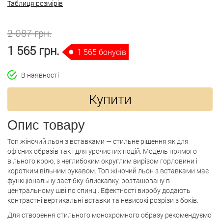
Таблиця розмірів
2 087 грн.
1 565 грн.
1 565 бонусів
В наявності
Купити
Опис товару
Топ жіночий льон з вставками — стильне рішення як для
офісних образів так і для урочистих подій. Модель прямого
вільного крою, з неглибоким округлим вирізом горловини і
коротким вільним рукавом. Топ жіночий льон з вставками має
функціональну застібку-блискавку, розташовану в
центральному шві по спинці. Ефектності виробу додають
контрастні вертикальні вставки та невисокі розрізи з боків.
Для створення стильного монохромного образу рекомендуємо