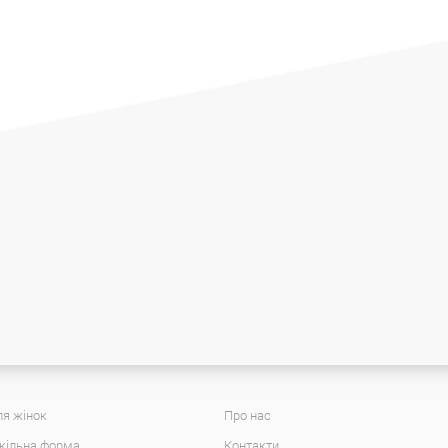
я жінок
Про нас
кільна форма
Контакти