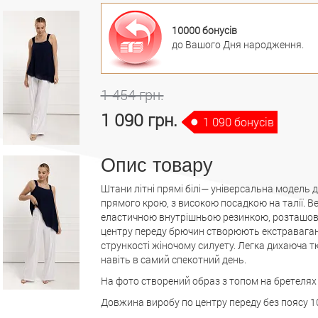
10000 бонусів
до Вашого Дня народження.
1 454 грн.
1 090 грн.
1 090 бонусів
Опис товару
Штани літні прямі білі— універсальна модель 
прямого крою, з високою посадкою на талії. В
еластичною внутрішньою резинкою, розташовано
центру переду брючин створюють екстравагант
стрункості жіночому силуету. Легка дихаюча т
навіть в самий спекотний день.
На фото створений образ з топом на бретелях с
Довжина виробу по центру переду без поясу 104