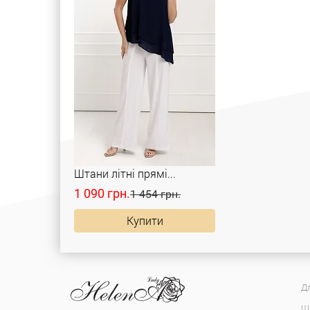
Штани літні прямі...
1 090 грн.
1 454 грн.
Купити
Дл
Ш