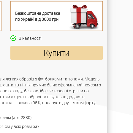
Безкоштовна доставка
по Україні від 3000 грн
В наявності
Купити
для легких образів з футболками та топами. Модель
ерх штанів літніх прямих білих оформлений поясом з
ю ззаду, без застібок. Фіксовані стрілки по
ний акцент в образі та візуально додають
канина — віскоза 95%, подарує відчуття комфорту
инім (арт.2880).
 см у всіх розмірах.