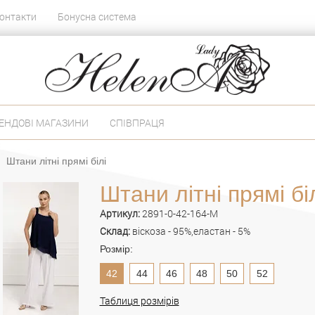
онтакти
Бонусна система
ЕНДОВІ МАГАЗИНИ
СПІВПРАЦЯ
Штани літні прямі білі
Штани літні прямі бі
Артикул:
2891-0-42-164-M
Склад:
віскоза - 95%,еластан - 5%
Розмір:
42
44
46
48
50
52
Таблиця розмірів