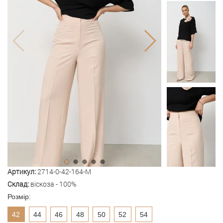
Артикул:
2714-0-42-164-M
Склад:
віскоза - 100%
Розмір:
42
44
46
48
50
52
54