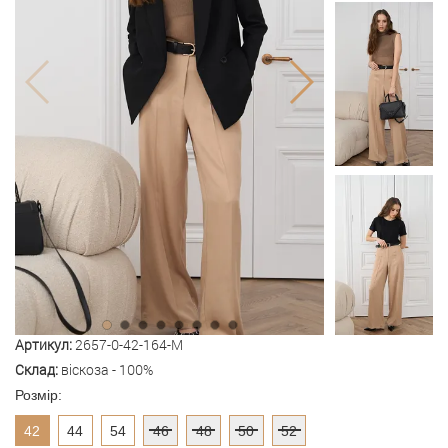
Артикул:
2657-0-42-164-M
Склад:
віскоза - 100%
Розмір:
42
44
54
46
48
50
52