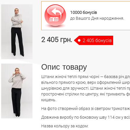
10000 бонусів
до Вашого Дня народження.
2 405 грн.
2 405 бонусів
Опис товару
Штани жіночі теплі прямі чорні — базова річ 
вільного прямого крою, верх оформлений ши
шнурівкою для зручності. Штани жіночі теплі п
прострочені стрілки по центру, які тримають ф
кишень.
На фото створений образ зі светром трикотаж
Довжина виробу по боковому шву 114 см у всіх
Назва кольору за кодом: