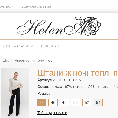
онтакти
Бонусна система
ЕНДОВІ МАГАЗИНИ
СПІВПРАЦЯ
Штани жіночі теплі прямі чорні
Штани жіночі теплі п
Артикул:
4001-0-44-164-M
Склад:
віскоза - 67%, нейлон - 29%, еластан - 4%
Розмір:
44
46
48
50
52
54
Таблиця розмірів