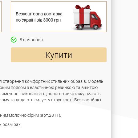
Безкоштовна доставка
по Україні від 3000 грн
В наявності
Купити
для створення комфортних стильних образів. Модель
роким поясом з еластичною резинкою та вшитою
рямі чорні виконані зі щільного трикотажу і мають
орму та додають силуету стрункості. Без застібок і
ним молочно-сірим (арт.2811).
 розмірах.