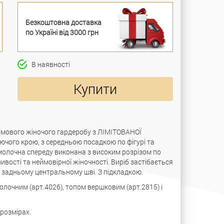
Безкоштовна доставка
по Україні від 3000 грн
В наявності
Купити
имового жіночого гардеробу з ЛІМІТОВАНОЇ
чого крою, з середньою посадкою по фігурі та
молочна спереду виконана з високим розрізом по
вості та неймовірної жіночності. Виріб застібається
 задньому центральному шві. З підкладкою.
лочним (арт.4026), топом вершковим (арт.2815) і
 розмірах.