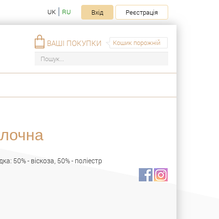
UK
RU
Вхід
Реєстрація
ВАШІ ПОКУПКИ
Кошик порожній
олочна
дка: 50% - віскоза, 50% - поліестр