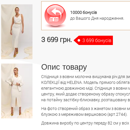
10000 бонусів
до Вашого Дня народження.
3 699 грн.
3 699 бонусів
Опис товару
Спідниця з вовни молочна вишукана річ для з
КОЛЕКЦІЇ від HELENA. Модель прямого облягаю
елегантною довжиною міді. Спідниця з вовни 
центру, який додає створеному образу спокусли
на потайну застібку-блискавку, розташовану в
На фото створений образ з жакетом з вовни мо
блузкою з мереживом вершковою (арт.2744).
Довжина виробу по центру переду 82 см у всіх