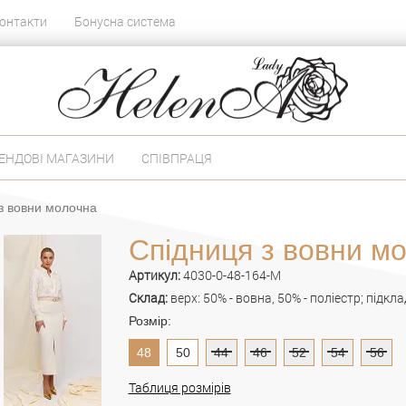
онтакти
Бонусна система
ЕНДОВІ МАГАЗИНИ
СПІВПРАЦЯ
з вовни молочна
Спідниця з вовни м
Артикул:
4030-0-48-164-M
Склад:
верх: 50% - вовна, 50% - поліестр; підкла
Розмір:
48
50
44
46
52
54
56
Таблиця розмірів