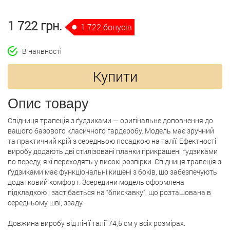
1 722 грн.
1 722 бонусів
В наявності
Купити
Опис товару
Спідниця трапеція з ґудзиками — оригінальне доповнення до
вашого базового класичного гардеробу. Модель має зручний
та практичний крій з середньою посадкою на талії. Ефектності
виробу додають дві стилізовані планки прикрашені ґудзиками
по переду, які переходять у високі розпірки. Спідниця трапеція з
ґудзиками має функціональні кишені з боків, що забезпечують
додатковий комфорт. Зсередини модель оформлена
підкладкою і застібається на “блискавку”, що розташована в
середньому шві, ззаду.
Довжина виробу від лінії талії 74,5 см у всіх розмірах.