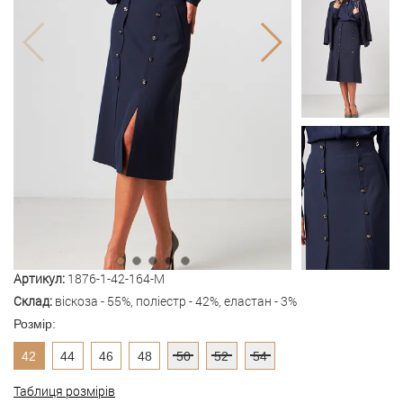
Артикул:
1876-1-42-164-M
Склад:
віскоза - 55%, поліестр - 42%, еластан - 3%
Розмір:
42
44
46
48
50
52
54
Таблиця розмірів