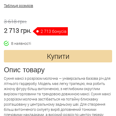
Таблиця розмірів
3 618 грн.
2 713 грн.
2 713 бонусів
В наявності
Купити
Опис товару
Сукня максі з розрізом молочна — універсальна базова річ для
літнього гардеробу. Модель має легку трапецію, яка робить
жіночу фігуру більш витонченою, з неглибоким округлим
вирізом горловини та трендовою довжиною максі. Сукня максі
з розрізом молочна застібається на потайну блискавку
розташовану у центральному задньому шві. Для створення
більш витонченого силуету виріб доповнений тонкими
плечовими накладками, а високий розріз по центру переду