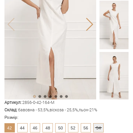
Артикул:
2856-0-42-164-M
Склад:
бавовна - 53,5%,віскоза - 25,5%,льон-21%
Розмір:
42
44
46
48
50
52
56
54