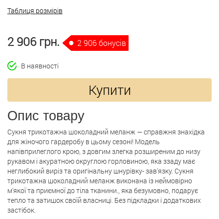
Таблиця розмірів
2 906 грн.
2 906 бонусів
В наявності
Купити
Опис товару
Сукня трикотажна шоколадний меланж — справжня знахідка
для жіночого гардеробу в цьому сезоні! Модель
напівприлеглого крою, з довгим злегка розширеним до низу
рукавом і акуратною округлою горловиною, яка ззаду має
неглибокий виріз та оригінальну шнурівку- зав'язку. Сукня
трикотажна шоколадний меланж виконана із неймовірно
м'якої та приємної до тіла тканини., яка безумовно, подарує
тепло та затишок своїй власниці. Без підкладки і додаткових
застібок.