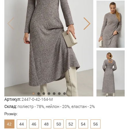
Артикул:
2447-0-42-164-M
Склад:
поліестр - 78%, нейлон - 20%, еластан - 2%
Розмір:
42
44
46
48
50
52
54
56