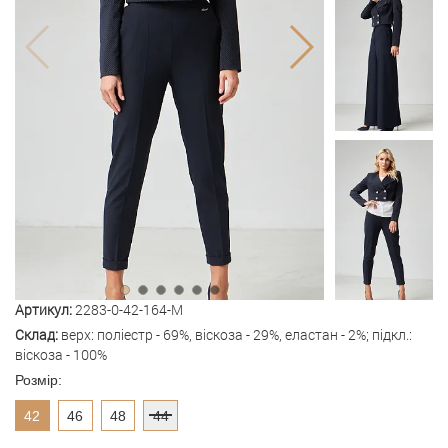
Артикул:
2283-0-42-164-M
Склад:
верх: поліестр - 69%, віскоза - 29%, еластан - 2%; підкл.:
віскоза - 100%
Розмір:
42
46
48
44