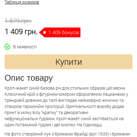
Таблиця розмірів
1 879 грн.
1 409 грн.
1 409 бонусів
В наявності
Купити
Опис товару
Кроп-жакет синій базова річ для стильних образів цієї весни.
Класичний крій з фігурним коміром оформленим лацканами у
трендовій довжині до талії виглядає неймовірно жіночно та
створює гармонійні пропорції. Оригінальності виробу додає
принт в мілку білу “крапку” та декоративні
нефункціональні ґудзики. Кроп-жакет синій застібається на
один потаємний ґудзик і дві кнопки. На підкладці.
На фото створений лук з брюками Фрайді (арт.1633) і брюками