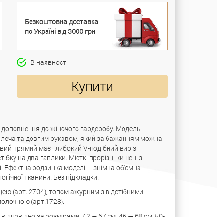
Безкоштовна доставка
по Україні від 3000 грн
В наявності
Купити
 доповнення до жіночого гардеробу. Модель
плеча та довгим рукавом, який за бажанням можна
овий прямий має глибокий V-подібний виріз
бку на два гаплики. Місткі прорізні кишені з
. Ефектна родзинка моделі — знімна об'ємна
логічної тканини. Без підкладки.
ею (арт. 2704), топом ажурним з відстібними
олочною (арт.1728).
дповідно за розмірами: 42 — 67 см, 46 — 68 см, 50-