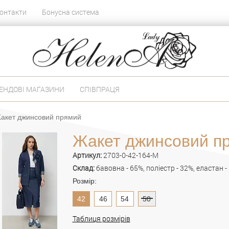
онтакти
Бонусна система
ЕНДОВІ МАГАЗИНИ
СПІВПРАЦЯ
акет джинсовий прямий
Жакет джинсовий п
Артикул:
2703-0-42-164-M
Склад:
бавовна - 65%, поліестр - 32%, еластан -
Розмір:
42
46
54
50
Таблиця розмірів