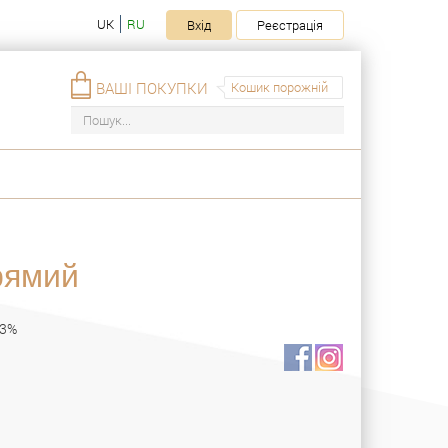
UK
RU
Вхід
Реєстрація
ВАШІ ПОКУПКИ
Кошик порожній
рямий
 3%