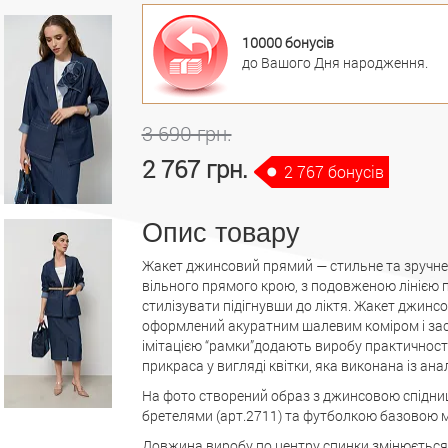
10000 бонусів
до Вашого Дня народження.
3 690 грн.
2 767 грн.
2 767 бонусів
Опис товару
Жакет джинсовий прямий — стильне та зручне
вільного прямого крою, з подовженою лінією 
стилізувати підігнувши до ліктя. Жакет джинс
оформлений акуратним шалевим коміром і засті
імітацією “рамки”додають виробу практичності
прикраса у вигляді квітки, яка виконана із ана
На фото створений образ з джинсовою спідниц
бретелями (арт.2711) та футболкою базовою м
Довжина виробу по центру спинки змінюється ві