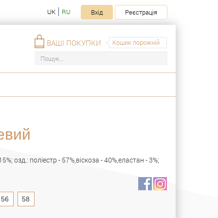
UK
RU
Вхід
Реєстрація
ВАШІ ПОКУПКИ
Кошик порожній
евий
15%; озд.: поліестр - 57%,віскоза - 40%,еластан - 3%;
56
58