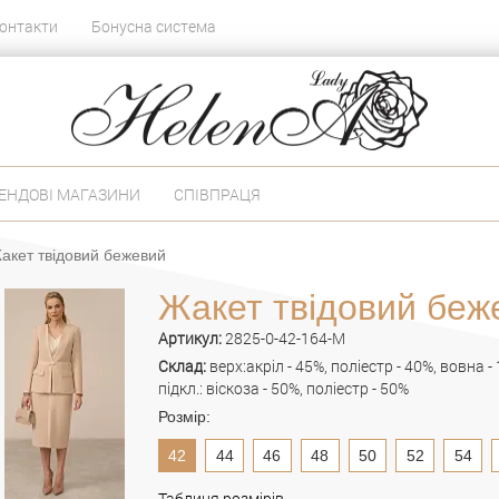
онтакти
Бонусна система
ЕНДОВІ МАГАЗИНИ
СПІВПРАЦЯ
акет твідовий бежевий
Жакет твідовий беж
Артикул:
2825-0-42-164-M
Склад:
верх:акріл - 45%, поліестр - 40%, вовна - 
підкл.: віскоза - 50%, поліестр - 50%
Розмір:
42
44
46
48
50
52
54
Таблиця розмірів