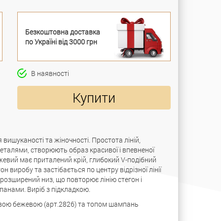
Безкоштовна доставка
по Україні від 3000 грн
В наявності
Купити
вишуканості та жіночності. Простота ліній,
еталями, створюють образ красивої і впевненої
жевий має приталений крій, глибокий V-подібний
 виробу та застібається по центру відрізної лінії
а розширений низ, що повторює лінію стегон і
анами. Виріб з підкладкою.
овою бежевою (арт.2826) та топом шампань