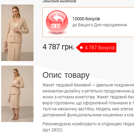
10000 бонусів
до Вашого Дня народження.
4 787 грн.
4 787 бонусів
Опис товару
Жакет твідовий бежевий — ідеальне поєднання 
мінімалізм дизайну з ретельно продуманими д
жінки з нотками кокетства. Жакет твідовий бе
виріз горловини, що оформлений планками в тон
талії на механічну застібку. Модель має злегк
доповнений функціональними кишенями з клап
Рекомендуємо комбінувати зі спідницею твід
(арт.2832).