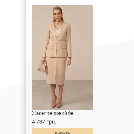
Жакет твідовий бе...
4 787 грн.
Купити