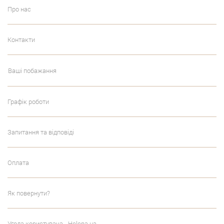
Про нас
Контакти
Ваші побажання
Графік роботи
Запитання та відповіді
Оплата
Як повернути?
Угода користувача - Helena.ua