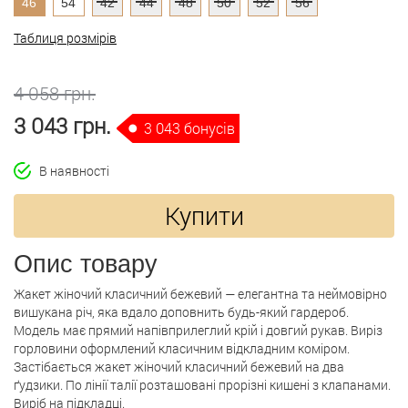
46
54
42
44
48
50
52
56
Таблиця розмірів
4 058 грн.
3 043 грн.
3 043 бонусів
В наявності
Купити
Опис товару
Жакет жіночий класичний бежевий — елегантна та неймовірно
вишукана річ, яка вдало доповнить будь-який гардероб.
Модель має прямий напівприлеглий крій і довгий рукав. Виріз
горловини оформлений класичним відкладним коміром.
Застібається жакет жіночий класичний бежевий на два
ґудзики. По лінії талії розташовані прорізні кишені з клапанами.
Виріб на підкладці.