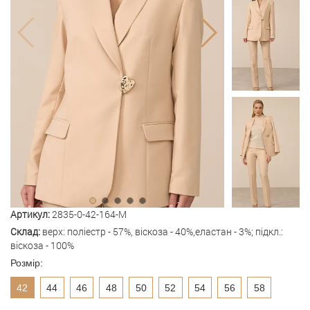
Артикул:
2835-0-42-164-M
Склад:
верх: поліестр - 57%, віскоза - 40%,еластан - 3%; підкл.:
віскоза - 100%
Розмір:
42
44
46
48
50
52
54
56
58