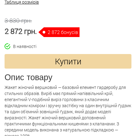
Таблиця розмірів
3 830 грн.
2 872 грн.
2 872 бонусів
В наявності
Купити
Опис товару
Жакет жіночий вершковий — базовий елемент гардеробу для
стильних образів. Виріб має прямий напіввільний крій,
елегантний V-подібний виріз горловини з класичним
відкладним коміром і зручну застібку на один внутрішній ґудзик
та один об'ємний зовнішній ґудзик, який додає моделі
виразності. Жакет жіночий вершковий доповнений
практичними функціональними кишенями з клапанами. З
середини модель виконана з натуральною підкладкою —
віскоза 100%.