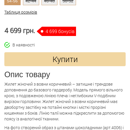
54-56
42-44
46-48
50-52
Таблиця розмірів
4 699 грн.
4 699 бонусів
В наявності
Купити
Опис товару
Жилет жіночий з вовни коричневий – затишне і трендове
доповнення до базового гардеробу. Модель прямого вільного
крою, з подовженою лінією плеча і неглибоким V-подібним
вирізом горловини. Жилет жіночий з вовни коричневий має
двобортну застібку на потайні кнопки і місткі прорізні
кишенями з боків. Лінію талії можна підкреслити за допомогою
поясу із аналогічної тканини.
На фото створений образ з штанами шоколадними (арт.4006) і