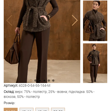
Артикул:
4028-0-54-56-164-M
Склад:
верх: 75% - поліестр, 25% - вовна; підкладка: 50% -
віскоза, 50% - поліестр
Розмір: