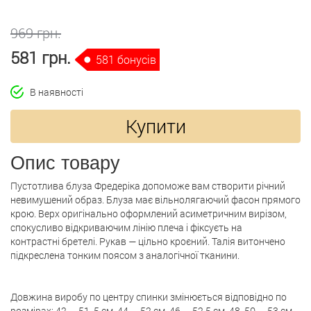
969 грн.
581 грн.
581 бонусів
В наявності
Купити
Опис товару
Пустотлива блуза Фредеріка допоможе вам створити річний
невимушений образ. Блуза має вільнолягаючий фасон прямого
крою. Верх оригінально оформлений асиметричним вирізом,
спокусливо відкриваючим лінію плеча і фіксуєть на
контрастні бретелі. Рукав — цільно кроєний. Талія витончено
підкреслена тонким поясом з аналогічної тканини.
Довжина виробу по центру спинки змінюється відповідно по
розмірах: 42 — 51, 5 см, 44 — 52 см, 46 — 52,5 см, 48, 50 — 53 см,