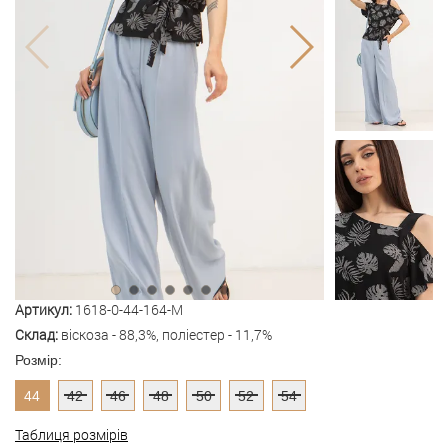
Артикул:
1618-0-44-164-M
Склад:
віскоза - 88,3%, поліестер - 11,7%
Розмір:
44
42
46
48
50
52
54
Таблиця розмірів