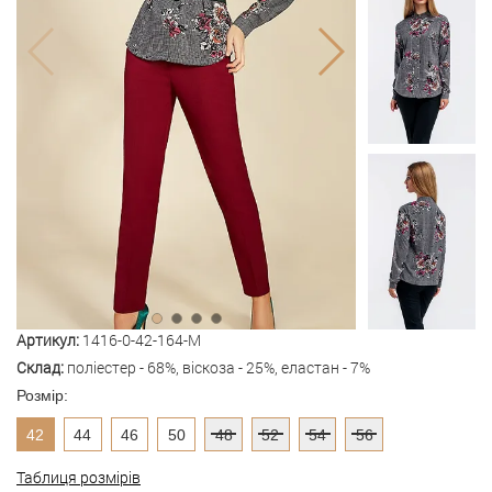
Артикул:
1416-0-42-164-M
Склад:
поліестер - 68%, віскоза - 25%, еластан - 7%
Розмір:
42
44
46
50
48
52
54
56
Таблиця розмірів