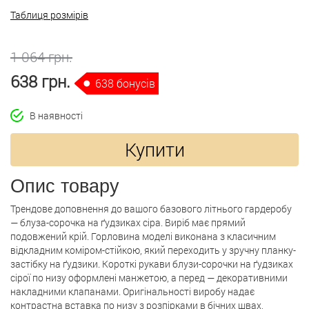
Таблиця розмірів
1 064 грн.
638 грн.
638 бонусів
В наявності
Купити
Опис товару
Трендове доповнення до вашого базового літнього гардеробу
— блуза-сорочка на ґудзиках сіра. Виріб має прямий
подовжений крій. Горловина моделі виконана з класичним
відкладним коміром-стійкою, який переходить у зручну планку-
застібку на ґудзики. Короткі рукави блузи-сорочки на ґудзиках
сірої по низу оформлені манжетою, а перед — декоративними
накладними клапанами. Оригінальності виробу надає
контрастна вставка по низу з розпірками в бічних швах,