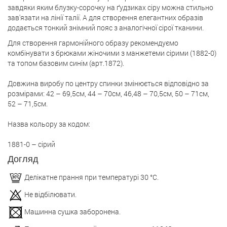
завдяки яким блузку-сорочку на ґудзиках сіру можна стильно
зав'язати на лінії талії. А для створення елегантних образів
додається тонкий знімний пояс з аналогічної сірої тканини.
Для створення гармонійного образу рекомендуємо
комбінувати з брюками жіночими з манжетеми сірими (1882-0)
та топом базовим синім (арт.1872).
Довжина виробу по центру спинки змінюється відповідно за
розмірами: 42 – 69,5см, 44 – 70см, 46,48 – 70,5см, 50 – 71см,
52 – 71,5см.
Назва кольору за кодом:
1881-0 – сірий
Догляд
Делікатне прання при температурі 30 °С.
Не відбілювати.
Машинна сушка заборонена.