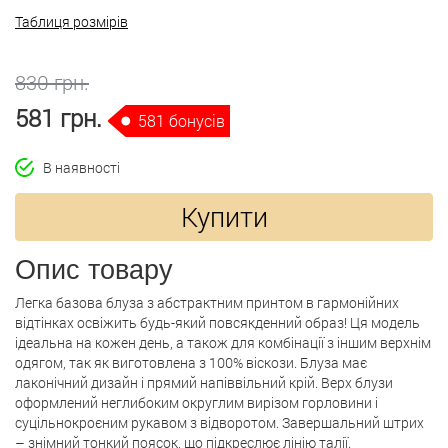
Таблиця розмірів
830 грн.
581 грн.
581 бонусів
В наявності
Купити
Опис товару
Легка базова блуза з абстрактним принтом в гармонійних
відтінках освіжить будь-який повсякденний образ! Ця модель
ідеальна на кожен день, а також для комбінації з іншим верхнім
одягом, так як виготовлена ​​з 100% віскози. Блуза має
лаконічний дизайн і прямий напіввільний крій. Верх блузи
оформлений неглибоким округлим вирізом горловини і
суцільнокроєним рукавом з відворотом. Завершальний штрих
– знімний тонкий поясок, що підкреслює лінію талії.