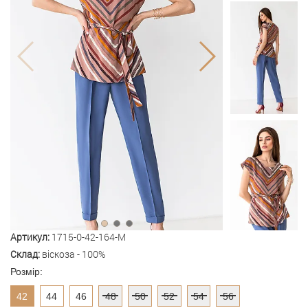
Артикул:
1715-0-42-164-M
Склад:
віскоза - 100%
Розмір:
42
44
46
48
50
52
54
56