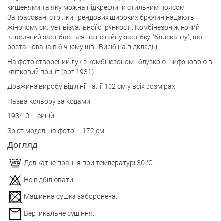
кишенями та яку можна підкреслити стильним поясом.
Запрасовані стрілки трендових широких брючин надають
жіночому силует візуальної стрункості. Комбінезон жіночий
класичний застібається на потайну застібку-"блискавку", що
розташована в бічному шві. Виріб на підкладці.
На фото створений лук з комбінезоном і блузкою шифоновою в
квітковий принт (арт.1931).
Довжина виробу від лінії талії 102 см у всіх розмірах.
Назва кольору за кодами:
1934-0 — синій
Зріст моделі на фото — 172 см.
Догляд
Делікатне прання при температурі 30 °С.
Не відбілювати.
Машинна сушка заборонена.
Вертикальне сушіння.