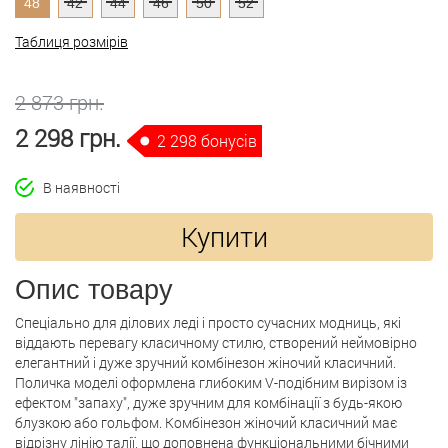
48
42
44
46
50
52
Таблиця розмірів
2 873 грн.
2 298 грн.
2 298 бонусів
В наявності
Купити
Опис товару
Спеціально для ділових леді і просто сучасних модниць, які
віддають перевагу класичному стилю, створений неймовірно
елегантний і дуже зручний комбінезон жіночий класичний.
Поличка моделі оформлена глибоким V-подібним вирізом із
ефектом "запаху", дуже зручним для комбінації з будь-якою
блузкою або гольфом. Комбінезон жіночий класичний має
відрізну лінію талії, що доповнена функціональними бічними