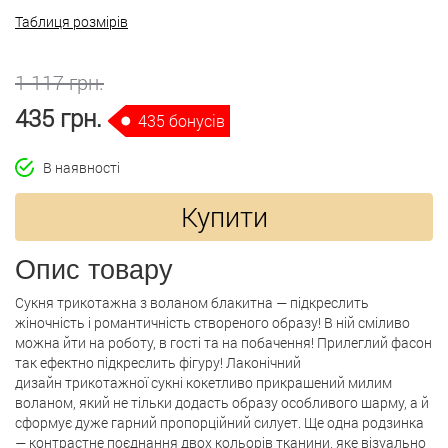
Таблиця розмірів
1 117 грн.
435 грн.
435 бонусів
В наявності
Купити
Опис товару
Сукня трикотажна з воланом блакитна — підкреслить
жіночність і романтичність створеного образу! В ній сміливо
можна йти на роботу, в гості та на побачення! Прилеглий фасон
так ефектно підкреслить фігуру! Лаконічний
дизайн трикотажної сукні кокетливо прикрашений милим
воланом, який не тільки додасть образу особливого шарму, а й
сформує дуже гарний пропорційний силует. Ще одна родзинка
— контрастне поєднання двох кольорів тканини, яке візуально