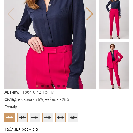
Артикул:
1864-0-42-164-M
Склад:
віскоза - 75%, нейлон - 25%
Розмір:
42
44
46
48
50
52
Таблиця розмірів