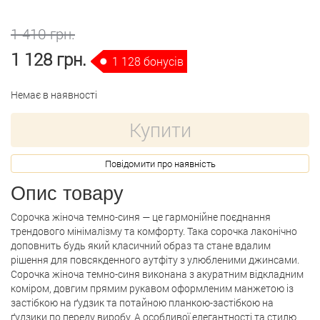
1 410 грн.
1 128 грн.
1 128 бонусів
Немає в наявності
Купити
Повідомити про наявність
Опис товару
Сорочка жіноча темно-синя — це гармонійне поєднання
трендового мінімалізму та комфорту. Така сорочка лаконічно
доповнить будь який класичний образ та стане вдалим
рішення для повсякденного аутфіту з улюбленими джинсами.
Сорочка жіноча темно-синя виконана з акуратним відкладним
коміром, довгим прямим рукавом оформленим манжетою із
застібкою на ґудзик та потайною планкою-застібкою на
ґудзики по переду виробу. А особливої елегантності та стилю